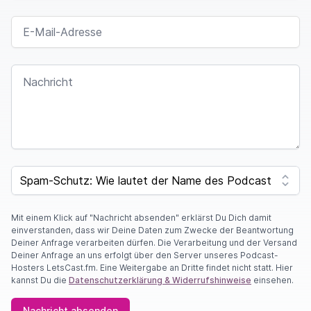
E-MAIL-ADRESSE
NACHRICHT
I
F
SPAM CAPTCHA
Y
O
U
A
Mit einem Klick auf "Nachricht absenden" erklärst Du Dich damit
R
einverstanden, dass wir Deine Daten zum Zwecke der Beantwortung
E
Deiner Anfrage verarbeiten dürfen. Die Verarbeitung und der Versand
A
Deiner Anfrage an uns erfolgt über den Server unseres Podcast-
H
Hosters LetsCast.fm. Eine Weitergabe an Dritte findet nicht statt. Hier
U
kannst Du die
Datenschutzerklärung & Widerrufshinweise
einsehen.
M
A
Nachricht absenden