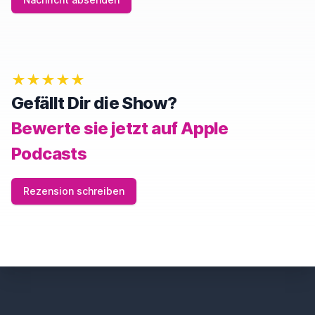
N
,
I
G
N
O
★★★★★
R
E
Gefällt Dir die Show?
T
H
Bewerte sie jetzt auf Apple
I
S
Podcasts
F
I
E
Rezension schreiben
L
D